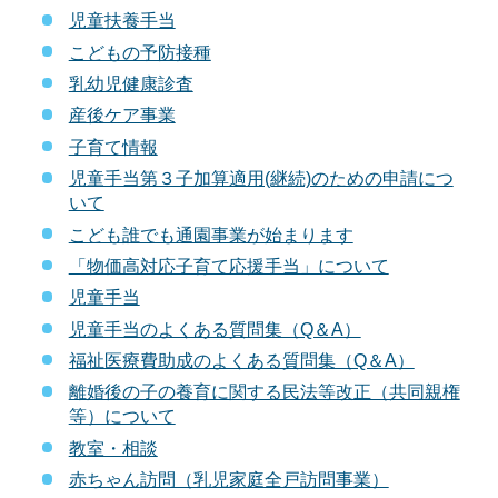
児童扶養手当
こどもの予防接種
乳幼児健康診査
産後ケア事業
子育て情報
児童手当第３子加算適用(継続)のための申請につ
いて
こども誰でも通園事業が始まります
「物価高対応子育て応援手当」について
児童手当
児童手当のよくある質問集（Q＆A）
福祉医療費助成のよくある質問集（Q＆A）
離婚後の子の養育に関する民法等改正（共同親権
等）について
教室・相談
赤ちゃん訪問（乳児家庭全戸訪問事業）