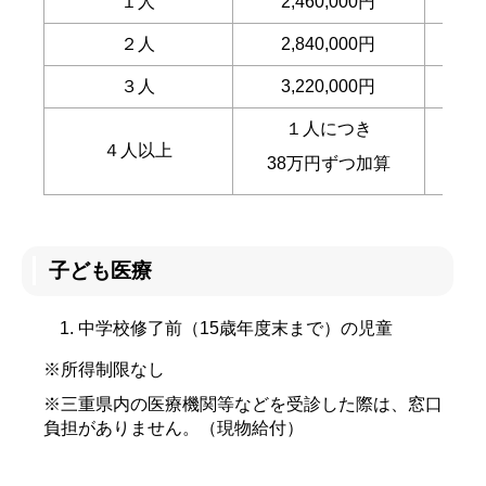
１人
2,460,000円
２人
2,840,000円
３人
3,220,000円
１人につき
４人以上
38万円ずつ加算
3
子ども医療
中学校修了前（15歳年度末まで）の児童
※所得制限なし
※三重県内の医療機関等などを受診した際は、窓口
負担がありません。（現物給付）