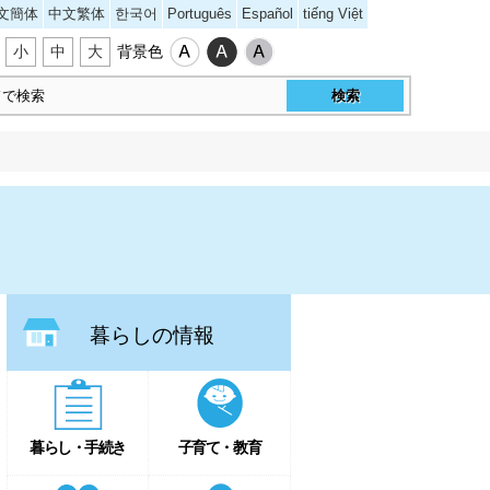
文簡体
中文繁体
한국어
Português
Español
tiếng Việt
小
中
大
背景色
暮らしの情報
暮らし・手続き
子育て・教育