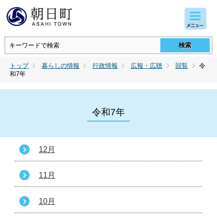
コンテンツにジャンプ
トップ
暮らしの情報
行政情報
広報・広聴
回覧
令
和7年
令和7年
12月
11月
10月