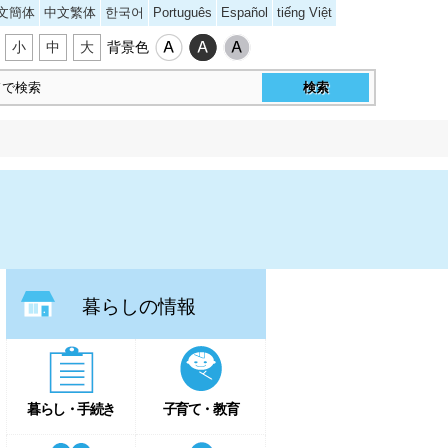
文簡体
中文繁体
한국어
Português
Español
tiếng Việt
小
中
大
背景色
暮らしの情報
暮らし・手続き
子育て・教育