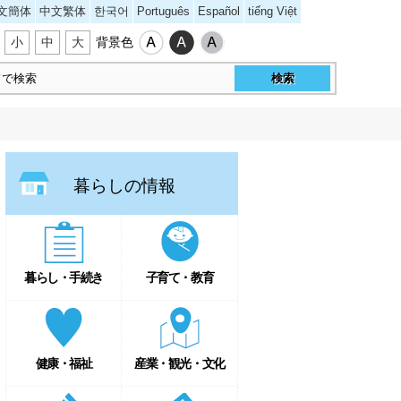
文簡体
中文繁体
한국어
Português
Español
tiếng Việt
小
中
大
背景色
暮らしの情報
暮らし・手続き
子育て・教育
健康・福祉
産業・観光・文化