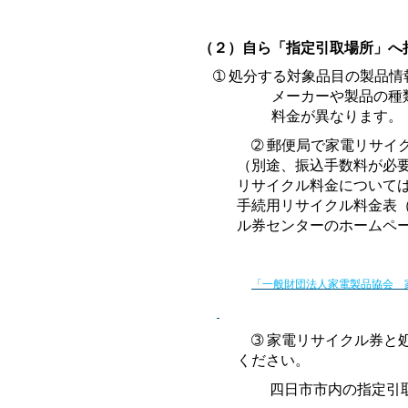
（２）自ら「指定引取場所」へ
➀ 処分
する対象品目の製品情
メーカーや製品の種
料金が異なります。
➁
郵便局で家電リサイ
（別途、振込手数
料が必
リサイクル料金については
手続用リサイクル料金表（
ル券センターのホームペー
「一般財団法人家電製品協会 
➂
家電リサイクル券と
ください。
四日市市内の指定引取場