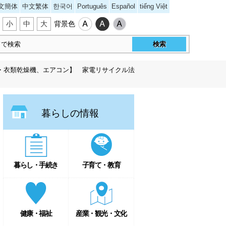
文簡体
中文繁体
한국어
Português
Español
tiếng Việt
小
中
大
背景色
・衣類乾燥機、エアコン】 家電リサイクル法
暮らしの情報
暮らし・手続き
子育て・教育
健康・福祉
産業・観光・文化